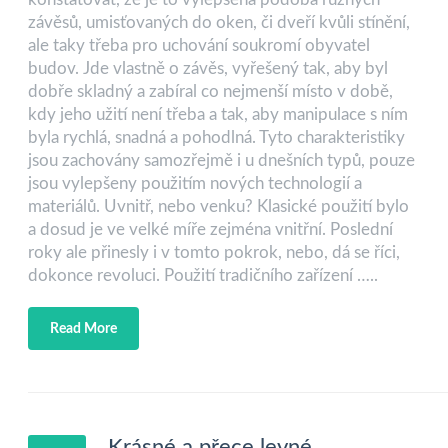
závěsů, umisťovaných do oken, či dveří kvůli stínění,
ale taky třeba pro uchování soukromí obyvatel
budov. Jde vlastně o závěs, vyřešený tak, aby byl
dobře skladný a zabíral co nejmenší místo v době,
kdy jeho užití není třeba a tak, aby manipulace s ním
byla rychlá, snadná a pohodlná. Tyto charakteristiky
jsou zachovány samozřejmě i u dnešních typů, pouze
jsou vylepšeny použitím nových technologií a
materiálů. Uvnitř, nebo venku? Klasické použití bylo
a dosud je ve velké míře zejména vnitřní. Poslední
roky ale přinesly i v tomto pokrok, nebo, dá se říci,
dokonce revoluci. Použití tradičního zařízení …..
Read More
Krásné a přece levné