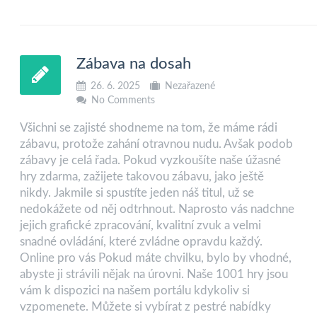
Zábava na dosah
26. 6. 2025
Nezařazené
No Comments
Všichni se zajisté shodneme na tom, že máme rádi
zábavu, protože zahání otravnou nudu. Avšak podob
zábavy je celá řada. Pokud vyzkoušíte naše úžasné
hry zdarma, zažijete takovou zábavu, jako ještě
nikdy. Jakmile si spustíte jeden náš titul, už se
nedokážete od něj odtrhnout. Naprosto vás nadchne
jejich grafické zpracování, kvalitní zvuk a velmi
snadné ovládání, které zvládne opravdu každý.
Online pro vás Pokud máte chvilku, bylo by vhodné,
abyste ji strávili nějak na úrovni. Naše 1001 hry jsou
vám k dispozici na našem portálu kdykoliv si
vzpomenete. Můžete si vybírat z pestré nabídky