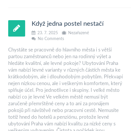
Když jedna postel nestačí
23. 7. 2025
Nezařazené
No Comments
Chystáte se pracovně do hlavního města i s větší
partou zaměstnanců nebo jen na rodinný výlet a
hledáte kvalitní, ale levné pokoje? Ubytování Praha
vám nabízí levné varianty v různých částích města ke
krátkodobým, ale i dlouhodobým pobytům. Překvapí
nejen nízkou cenou, ale i veškerým komfortem, který
splňuje účel. Pro jednotlivce i skupiny. I velké město
nabízí co je levné Ve velkém městě nemusí být
zaručeně přemrštěné ceny a to ani za pronájem
pokojů při návštěvě nebo pracovní cestě. Nemusíte
totiž hned do hotelů a penziónu, protože levné
ubytování Praha vám nabízí kvalitu za nízké ceny s
veškerým vybavením. Čistota a pořádek jsou