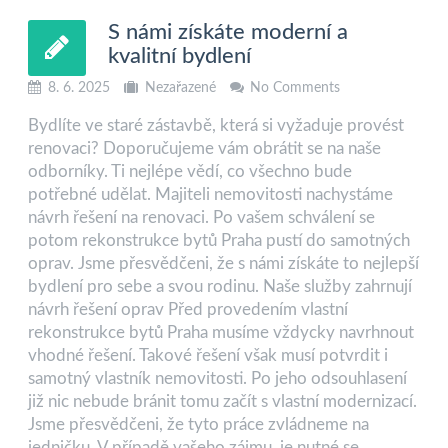
S námi získáte moderní a
kvalitní bydlení
8. 6. 2025
Nezařazené
No Comments
Bydlíte ve staré zástavbě, která si vyžaduje provést
renovaci? Doporučujeme vám obrátit se na naše
odborníky. Ti nejlépe vědí, co všechno bude
potřebné udělat. Majiteli nemovitosti nachystáme
návrh řešení na renovaci. Po vašem schválení se
potom rekonstrukce bytů Praha pustí do samotných
oprav. Jsme přesvědčeni, že s námi získáte to nejlepší
bydlení pro sebe a svou rodinu. Naše služby zahrnují
návrh řešení oprav Před provedením vlastní
rekonstrukce bytů Praha musíme vždycky navrhnout
vhodné řešení. Takové řešení však musí potvrdit i
samotný vlastník nemovitosti. Po jeho odsouhlasení
již nic nebude bránit tomu začít s vlastní modernizací.
Jsme přesvědčeni, že tyto práce zvládneme na
jedničku. V případě vašeho zájmu, je nutné se …..