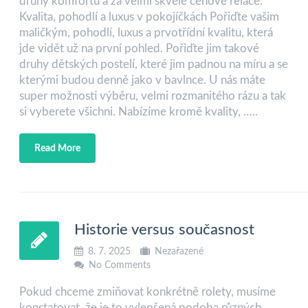
druhy komfortu a za velmi skvělé cenové relace.
Kvalita, pohodlí a luxus v pokojíčkách Pořiďte vašim
maličkým, pohodlí, luxus a prvotřídní kvalitu, která
jde vidět už na první pohled. Pořiďte jim takové
druhy dětských postelí, které jim padnou na míru a se
kterými budou denně jako v bavlnce. U nás máte
super možnosti výběru, velmi rozmanitého rázu a tak
si vyberete všichni. Nabízíme kromě kvality, …..
Read More
Historie versus současnost
8. 7. 2025
Nezařazené
No Comments
Pokud chceme zmiňovat konkrétně rolety, musíme
konstatovat, že je to vylepšená podoba různých