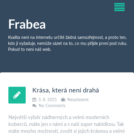
Frabea
Kvalita není na internetu určitě žádná samozřejmost, a proto ten,
kdo ji vyžaduje, nemůže sázet na to, co mu přijde první pod ruku.
Pokud to není náš web.
Krása, která není drahá
3. 8. 2025
Nezařazené
No Comments
Největší výběr nádherných a velmi moderních
koberců, máte jen s námi a s naší super nabídkou. Tak
máte mnoho možností, zvolit si jejich krásnou a velmi