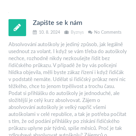
Zapište se k nám
10. 8. 2024
Byznys
No Comments
Absolvování autoškoly je jediný způsob, jak legálně
usednout za volant. I když se vám třeba do autoškoly
nechce, rozhodně nikdy nezkoušejte řídit bez
řidičského průkazu. V případě že by vás policejní
hlídka objevila, měli byste zákaz řízení i když řidičák
v podstatě nemáte. Udělat si řidičský průkaz není nic
těžkého, chce to jenom trpělivost a trochu času.
Podat si přihlášku do autoškoly je jednoduché, ale
složitější je celý kurz absolvovat. Zájem o
absolvování autoškoly je velký napříč všemi
autoškolami v celé republice, a tak je potřeba počítat
s tím, že od podání přihlášky po získání řidičského
průkazu uplyne pár týdnů, spíše měsíců. Proč je tak
zdlouhavé absolvovat autoškolu? Zájemců o …..