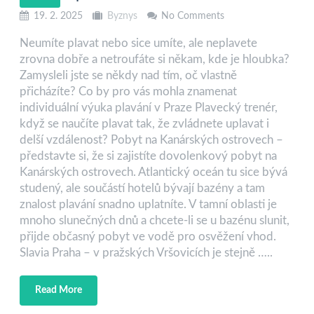
19. 2. 2025
Byznys
No Comments
Neumíte plavat nebo sice umíte, ale neplavete
zrovna dobře a netroufáte si někam, kde je hloubka?
Zamysleli jste se někdy nad tím, oč vlastně
přicházíte? Co by pro vás mohla znamenat
individuální výuka plavání v Praze Plavecký trenér,
když se naučíte plavat tak, že zvládnete uplavat i
delší vzdálenost? Pobyt na Kanárských ostrovech –
představte si, že si zajistíte dovolenkový pobyt na
Kanárských ostrovech. Atlantický oceán tu sice bývá
studený, ale součástí hotelů bývají bazény a tam
znalost plavání snadno uplatníte. V tamní oblasti je
mnoho slunečných dnů a chcete-li se u bazénu slunit,
přijde občasný pobyt ve vodě pro osvěžení vhod.
Slavia Praha – v pražských Vršovicích je stejně …..
Read More