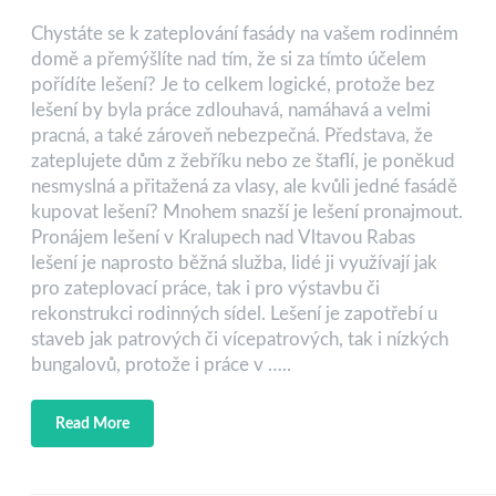
Chystáte se k zateplování fasády na vašem rodinném
domě a přemýšlíte nad tím, že si za tímto účelem
pořídíte lešení? Je to celkem logické, protože bez
lešení by byla práce zdlouhavá, namáhavá a velmi
pracná, a také zároveň nebezpečná. Představa, že
zateplujete dům z žebříku nebo ze štaflí, je poněkud
nesmyslná a přitažená za vlasy, ale kvůli jedné fasádě
kupovat lešení? Mnohem snazší je lešení pronajmout.
Pronájem lešení v Kralupech nad Vltavou Rabas
lešení je naprosto běžná služba, lidé ji využívají jak
pro zateplovací práce, tak i pro výstavbu či
rekonstrukci rodinných sídel. Lešení je zapotřebí u
staveb jak patrových či vícepatrových, tak i nízkých
bungalovů, protože i práce v …..
Read More