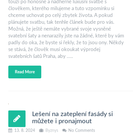
touží po honosné a nádherné luxusní svatbě s
člověkem, kterého milujeme a tuto vzpomínku si
chceme uchovat po celý zbytek života. A pokud
plánujete svatbu, tak tenhle článek bude pro vás.
Možná, že ještě nemáte vybrané svoje vysněné
svatební šaty a nenarazily jste na žádné, které by vám
padly do oka, že byste si řekly, že to jsou ony. Někdy
se stává, že člověk musí okoukat výprodej
svatebních šatů Praha, aby …..
Read More
Lešení na zateplení fasády si
můžete i pronajmout
13. 8. 2024
Byznys
No Comments