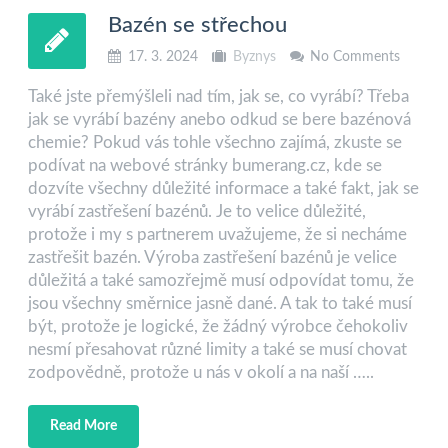
Bazén se střechou
17. 3. 2024
Byznys
No Comments
Také jste přemýšleli nad tím, jak se, co vyrábí? Třeba
jak se vyrábí bazény anebo odkud se bere bazénová
chemie? Pokud vás tohle všechno zajímá, zkuste se
podívat na webové stránky bumerang.cz, kde se
dozvíte všechny důležité informace a také fakt, jak se
vyrábí zastřešení bazénů. Je to velice důležité,
protože i my s partnerem uvažujeme, že si necháme
zastřešit bazén. Výroba zastřešení bazénů je velice
důležitá a také samozřejmě musí odpovídat tomu, že
jsou všechny směrnice jasně dané. A tak to také musí
být, protože je logické, že žádný výrobce čehokoliv
nesmí přesahovat různé limity a také se musí chovat
zodpovědně, protože u nás v okolí a na naší …..
Read More