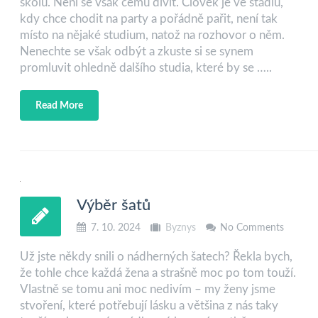
školu. Není se však čemu divit. Člověk je ve stádiu,
kdy chce chodit na party a pořádně pařit, není tak
místo na nějaké studium, natož na rozhovor o něm.
Nenechte se však odbýt a zkuste si se synem
promluvit ohledně dalšího studia, které by se …..
Read More
Výběr šatů
7. 10. 2024
Byznys
No Comments
Už jste někdy snili o nádherných šatech? Řekla bych,
že tohle chce každá žena a strašně moc po tom touží.
Vlastně se tomu ani moc nedivím – my ženy jsme
stvoření, které potřebují lásku a většina z nás taky