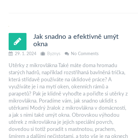
Jak snadno a efektivně umýt
okna
29. 1. 2024
Byznys
No Comments
Utěrky z mikrovlákna Také máte doma hromadu
starých hadrů, například rozstříhaná bavlněná trička,
která střídavě používáte na úklidové práce? A
využíváte je i na mytí oken, okenních rámů a
parapetů? Pak je klidně vyhoďte a pořiďte si utěrky z
mikrovlákna. Poradíme vám, jak snadno uklidit s
utěrkami Modrý žralok z mikrovlákna v domácnosti,
a jak s nimi také umýt okna. Obrovskou výhodou
utěrek z mikrovlákna je jejich speciální povrch,
dovedou si totiž poradit s mastnotou, prachem,
šmírem a dalšími nečistotami, a toto vše je na oknech