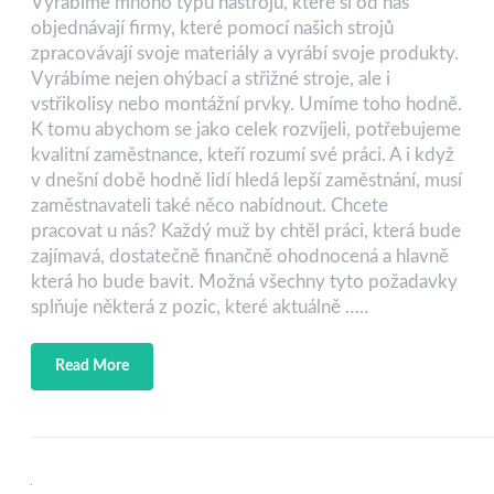
Vyrábíme mnoho typů nástrojů, které si od nás
objednávají firmy, které pomocí našich strojů
zpracovávají svoje materiály a vyrábí svoje produkty.
Vyrábíme nejen ohýbací a střižné stroje, ale i
vstřikolisy nebo montážní prvky. Umíme toho hodně.
K tomu abychom se jako celek rozvíjeli, potřebujeme
kvalitní zaměstnance, kteří rozumí své práci. A i když
v dnešní době hodně lidí hledá lepší zaměstnání, musí
zaměstnavateli také něco nabídnout. Chcete
pracovat u nás? Každý muž by chtěl práci, která bude
zajímavá, dostatečně finančně ohodnocená a hlavně
která ho bude bavit. Možná všechny tyto požadavky
splňuje některá z pozic, které aktuálně …..
Read More