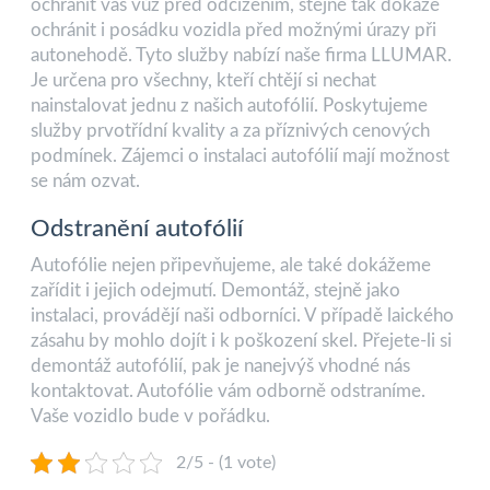
ochránit vás vůz před odcizením, stejně tak dokáže
ochránit i posádku vozidla před možnými úrazy při
autonehodě. Tyto služby nabízí naše firma LLUMAR.
Je určena pro všechny, kteří chtějí si nechat
nainstalovat jednu z našich autofólií. Poskytujeme
služby prvotřídní kvality a za příznivých cenových
podmínek. Zájemci o instalaci autofólií mají možnost
se nám ozvat.
Odstranění autofólií
Autofólie nejen připevňujeme, ale také dokážeme
zařídit i jejich odejmutí. Demontáž, stejně jako
instalaci, provádějí naši odborníci. V případě laického
zásahu by mohlo dojít i k poškození skel. Přejete-li si
demontáž autofólií, pak je nanejvýš vhodné nás
kontaktovat. Autofólie vám odborně odstraníme.
Vaše vozidlo bude v pořádku.
2/5 - (1 vote)