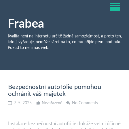
Frabea
Kvalita není na internetu určitě žádná samozřejmost, a proto ten,
kdo ji vyžaduje, nemůže sázet na to, co mu přijde první pod ruku.
Pokud to není náš web.
Bezpečnostní autofólie pomohou
ochránit váš majetek
7. 5. 2025
Nezařazené
No Comments
Instalace bezpečnostní
autofólie
dokáže velmi účinně