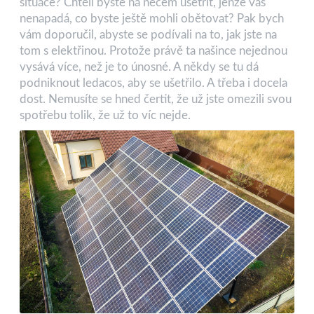
situace? Chtěli byste na něčem ušetřit, jenže vás
nenapadá, co byste ještě mohli obětovat? Pak bych
vám doporučil, abyste se podívali na to, jak jste na
tom s elektřinou. Protože právě ta našince nejednou
vysává více, než je to únosné. A někdy se tu dá
podniknout ledacos, aby se ušetřilo. A třeba i docela
dost. Nemusíte se hned čertit, že už jste omezili svou
spotřebu tolik, že už to víc nejde.