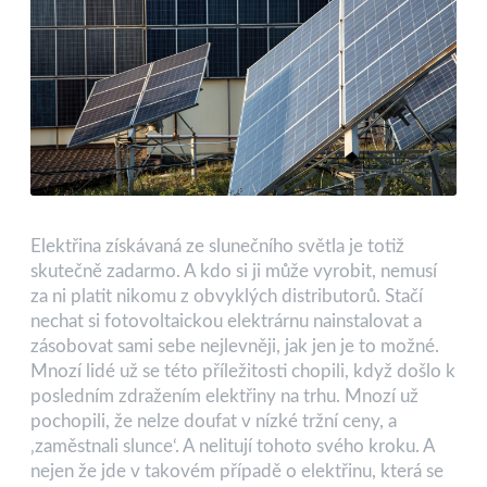
Elektřina získávaná ze slunečního světla je totiž
skutečně zadarmo. A kdo si ji může vyrobit, nemusí
za ni platit nikomu z obvyklých distributorů. Stačí
nechat si fotovoltaickou elektrárnu nainstalovat a
zásobovat sami sebe nejlevněji, jak jen je to možné.
Mnozí lidé už se této příležitosti chopili, když došlo k
posledním zdražením elektřiny na trhu. Mnozí už
pochopili, že nelze doufat v nízké tržní ceny, a
‚zaměstnali slunce‘. A nelitují tohoto svého kroku. A
nejen že jde v takovém případě o elektřinu, která se