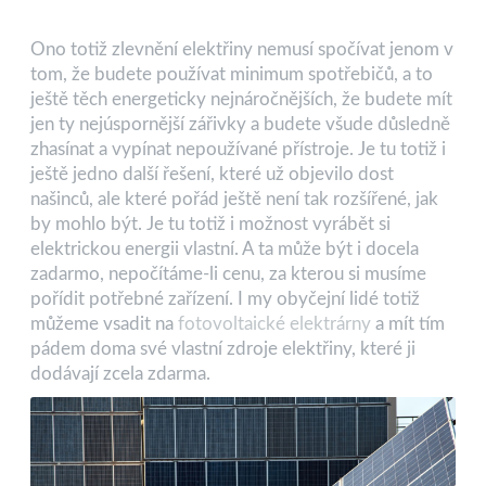
Ono totiž zlevnění elektřiny nemusí spočívat jenom v
tom, že budete používat minimum spotřebičů, a to
ještě těch energeticky nejnáročnějších, že budete mít
jen ty nejúspornější zářivky a budete všude důsledně
zhasínat a vypínat nepoužívané přístroje. Je tu totiž i
ještě jedno další řešení, které už objevilo dost
našinců, ale které pořád ještě není tak rozšířené, jak
by mohlo být. Je tu totiž i možnost vyrábět si
elektrickou energii vlastní. A ta může být i docela
zadarmo, nepočítáme-li cenu, za kterou si musíme
pořídit potřebné zařízení. I my obyčejní lidé totiž
můžeme vsadit na
fotovoltaické elektrárny
a mít tím
pádem doma své vlastní zdroje elektřiny, které ji
dodávají zcela zdarma.