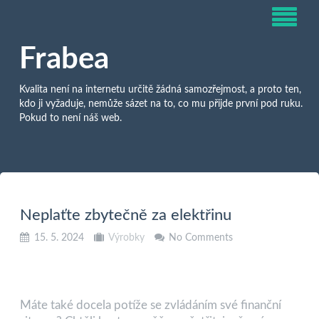
Frabea
Kvalita není na internetu určitě žádná samozřejmost, a proto ten,
kdo ji vyžaduje, nemůže sázet na to, co mu přijde první pod ruku.
Pokud to není náš web.
Neplaťte zbytečně za elektřinu
15. 5. 2024
Výrobky
No Comments
Máte také docela potíže se zvládáním své finanční