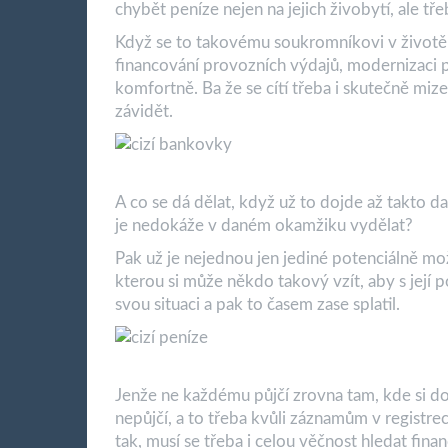
chybět peníze nejen na jejich živobytí, ale tře
Když se to takovému soukromníkovi v životě z
financování provozních výdajů, modernizaci p
komfortně. Ba že se cítí třeba i skutečně miz
závidět.
A co se dá dělat, když už to dojde až takto da
je nedokáže v daném okamžiku vydělat?
Pak už je nejednou jen jediné potenciálně mož
kterou si může někdo takový vzít, aby s její p
svou situaci a pak to časem zase splatil.
Jenže ne každému půjčí zrovna tam, kde si d
nepůjčí, a to třeba kvůli záznamům v regist
tak, musí se třeba i celou věčnost hledat finanč