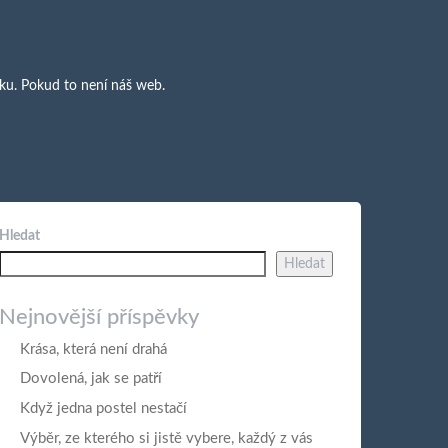
uku. Pokud to není náš web.
Hledat
Hledat
Nejnovější příspěvky
Krása, která není drahá
Dovolená, jak se patří
Když jedna postel nestačí
Výběr, ze kterého si jistě vybere, každý z vás