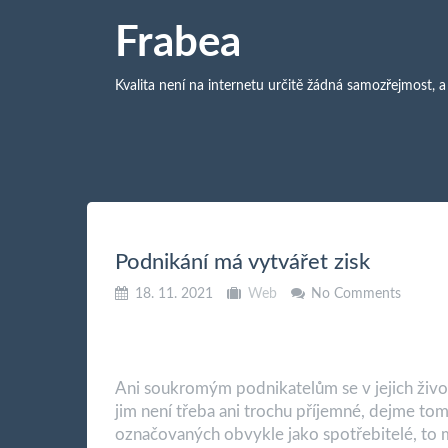
Frabea
Kvalita není na internetu určitě žádná samozřejmost, a
Podnikání má vytvářet zisk
18. 11. 2021
Web
No Comments
Ani soukromým podnikatelům se v jejich život
jim není třeba ani trochu příjemné, dejme tomu
označovaných obvykle jako spotřebitelé, to ma