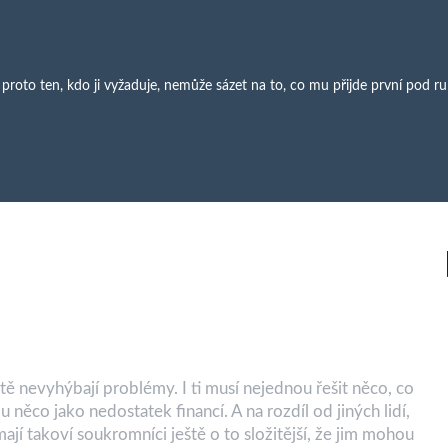
 proto ten, kdo ji vyžaduje, nemůže sázet na to, co mu přijde první pod r
ě nevyhýbají problémy. I ti musí nejednou řešit něco, co
 něco jako nedostatek financí. A na rozdíl od jiných lidí,
jí takoví soukromníci ještě o to složitější, že jim mohou