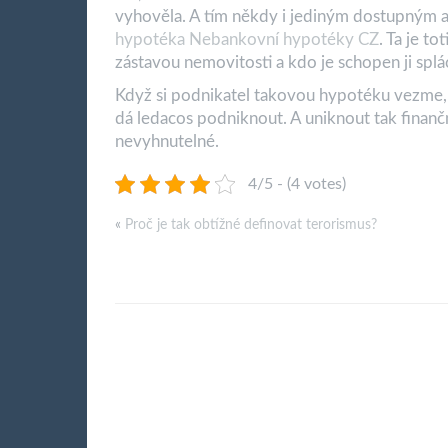
vyhověla. A tím někdy i jediným dostupným 
hypotéka Nebankovní hypotéky CZ
. Ta je t
zástavou nemovitosti a kdo je schopen ji splá
Když si podnikatel takovou hypotéku vezme, d
dá ledacos podniknout. A uniknout tak finan
nevyhnutelné.
4/5 - (4 votes)
«
Proč je tak obtížné definovat terorismus?