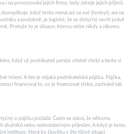
ba i na provozování jejich firmy, tedy zdroje jejich příjmů.
komplikuje, když tento nemá ani na své živobytí, ani na
odniku a podobně, je logické, že se dotyčný necítí právě
erně. Protože to je situace, kterou nelze nikdy a nikomu
leko, když už podnikateli peníze citelně chybí a tento si
né řešení. A tím je nějaká podnikatelská půjčka. Půjčka,
omocí financoval to, co je financovat třeba, zachránil tak
otyčný o půjčku požádá. Často se stává, že někomu
rech dlužníků nebo nedostatečným příjmům. A když je tomu
ní instituce, která by člověku v jho tíživé situaci