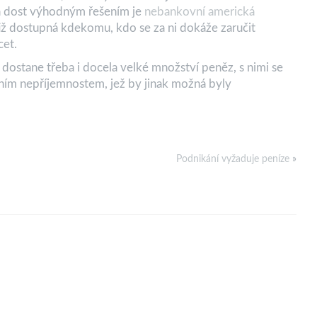
a dost výhodným řešením je
nebankovní americká
otiž dostupná kdekomu, kdo se za ni dokáže zaručit
cet.
ostane třeba i docela velké množství peněz, s nimi se
čním nepříjemnostem, jež by jinak možná byly
Podnikání vyžaduje peníze
»