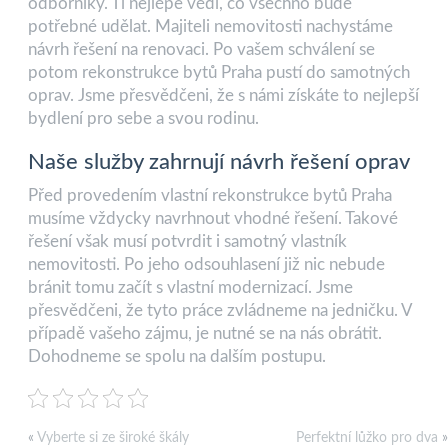
odborníky. Ti nejlépe vědí, co všechno bude
potřebné udělat. Majiteli nemovitosti nachystáme
návrh řešení na renovaci. Po vašem schválení se
potom
rekonstrukce bytů Praha
pustí do samotných
oprav. Jsme přesvědčeni, že s námi získáte to nejlepší
bydlení pro sebe a svou rodinu.
Naše služby zahrnují návrh řešení oprav
Před provedením vlastní rekonstrukce bytů Praha
musíme vždycky navrhnout vhodné řešení. Takové
řešení však musí potvrdit i samotný vlastník
nemovitosti. Po jeho odsouhlasení již nic nebude
bránit tomu začít s vlastní modernizací. Jsme
přesvědčeni, že tyto práce zvládneme na jedničku. V
případě vašeho zájmu, je nutné se na nás obrátit.
Dohodneme se spolu na dalším postupu.
«
Vyberte si ze široké škály
Perfektní lůžko pro dva
»