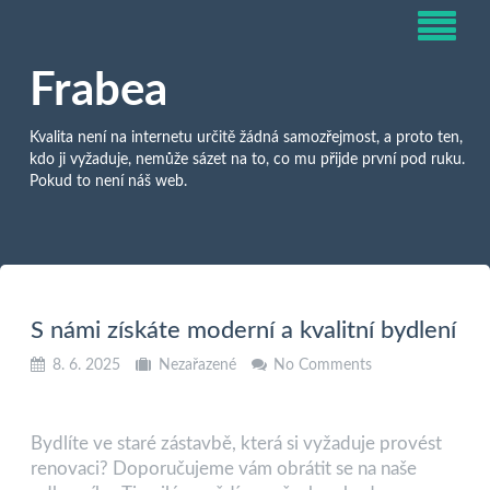
Frabea
Kvalita není na internetu určitě žádná samozřejmost, a proto ten,
kdo ji vyžaduje, nemůže sázet na to, co mu přijde první pod ruku.
Pokud to není náš web.
S námi získáte moderní a kvalitní bydlení
8. 6. 2025
Nezařazené
No Comments
Bydlíte ve staré zástavbě, která si vyžaduje provést
renovaci? Doporučujeme vám obrátit se na naše