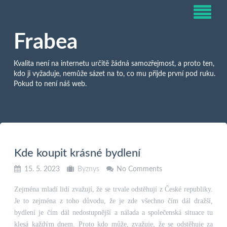
Frabea
Kvalita není na internetu určitě žádná samozřejmost, a proto ten,
kdo ji vyžaduje, nemůže sázet na to, co mu přijde první pod ruku.
Pokud to není náš web.
Kde koupit krásné bydlení
15. 5. 2023
Byznys
No Comments
Zejména mladí lidí zvažují, že se trvale odstěhují z České republiky.
Je to zejména z toho důvodu, že je zde všechno čím dál dražší,
bydlení je čím dál nedostupnější a nálada a společenská situace tu
klesá každým dnem. Proto kdo může, zvažuje, že se odstěhuje za