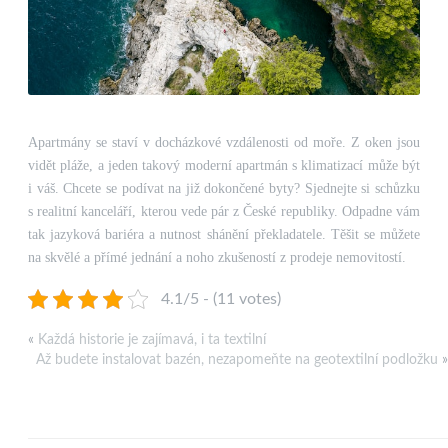
Apartmány se staví v docházkové vzdálenosti od moře. Z oken jsou
vidět pláže, a jeden takový moderní apartmán s klimatizací může být
i váš. Chcete se podívat na již dokončené byty? Sjednejte si schůzku
s realitní kanceláří, kterou vede pár z České republiky. Odpadne vám
tak jazyková bariéra a nutnost shánění překladatele. Těšit se můžete
na skvělé a přímé jednání a noho zkušeností z prodeje nemovitostí.
4.1/5 - (11 votes)
«
Každá historie je zajímavá, i ta textilní
Až budete instalovat bazén, nezapomeňte na geotextilní podložku
»