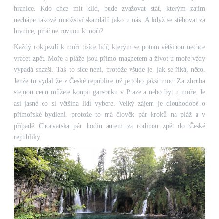
hranice. Kdo chce mít klid, bude zvažovat stát, kterým zatím
nechápe takové množství skandálů jako u nás. A když se stěhovat za
hranice, proč ne rovnou k moři?
Každý rok jezdí k moři tisíce lidí, kterým se potom většinou nechce
vracet zpět. Moře a pláže jsou přímo magnetem a život u moře vždy
vypadá snazší. Tak to sice není, protože všude je, jak se říká, něco.
Jenže to vydal že v České republice už je toho jaksi moc. Za zhruba
stejnou cenu můžete koupit garsonku v Praze a nebo byt u moře. Je
asi jasné co si většina lidí vybere. Velký zájem je dlouhodobě o
přímořské bydlení, protože to má člověk pár kroků na pláž a v
případě Chorvatska pár hodin autem za rodinou zpět do České
republiky.