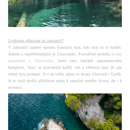
Zvažujete stěhování do zahraničí?
V zahraničí najdete spoustu krásných míst, kde stojí za to bydlet.
Jedním z nejoblíbenějších je Chorvatsko. Pravidelně probíhá
prodej
apartmánů v Chorvatsku
, které jsou součástí apartmánového
komplexu. Staví se pravidelně každý rok a většinou jsou do pár
týdnů byty prodané. Je o ně velký zájem ze strany Chorvatů i Čechů.
Je to totiž skvělá příležitost nejen k započetí nového života, ale i k
investici.