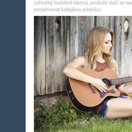
výhodný hudební nástroj, protože stačí se nau
pozpěvovat kdejakou písničku.