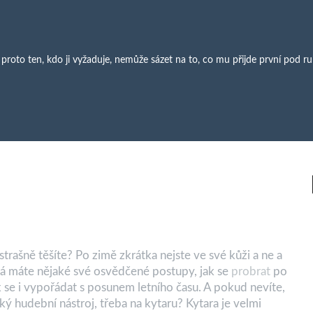
 proto ten, kdo ji vyžaduje, nemůže sázet na to, co mu přijde první pod r
o strašně těšíte? Po zimě zkrátka nejste ve své kůži a ne a
ná máte nějaké své osvědčené postupy, jak se
probrat
po
k se i vypořádat s posunem letního času. A pokud nevíte,
ějaký hudební nástroj, třeba na kytaru?
Kytara je velmi