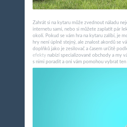
Zahrát si na kytaru může zvednout náladu nej
internetu sami, nebo si můžete zaplatit pár le
okolí.
Pokud se vám hra na kytaru zalíbí, je m
hry není úplně stejný, ale znalost akordů se v
doplňků jako je zesilovač a časem určitě podl
efekty
nabízí specializované obchody a my 
s nimi poradit a oni vám pomohou vybrat ten s