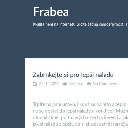
Frabea
Kvalita není na internetu určitě žádná samozřejmost, a
Zabrnkejte si pro lepší náladu
27. 1. 2023
Výrobky
No Comments
Trpíte na jarní únavu, i když se na léto a tepl
ne se dostat do lepší nálady a kondice? Mož
dlouhé zimě, po tmavých dnech s inverzí a ja
jak si náladu zlepšit, co si zkusit zahrát na n