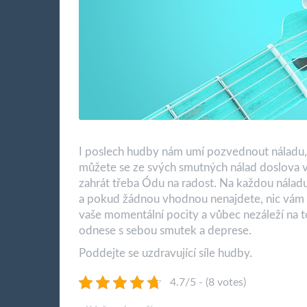
I poslech hudby nám umí pozvednout náladu, a
můžete se ze svých smutných nálad doslova v
zahrát třeba Ódu na radost. Na každou náladu,
a pokud žádnou vhodnou nenajdete, nic vám n
vaše momentální pocity a vůbec nezáleží na to
odnese s sebou smutek a deprese.
Poddejte se uzdravující síle hudby.
4.7/5 - (8 votes)