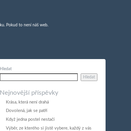
uku. Pokud to není náš web.
Hledat
Hledat
Nejnovější příspěvky
Krása, která není drahá
Dovolená, jak se patří
Když jedna postel nestačí
Výběr, ze kterého si jistě vybere, každý z vás