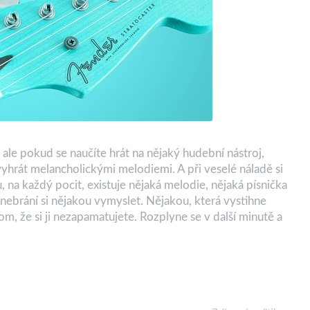
le pokud se naučíte hrát na nějaký hudební nástroj,
yhrát melancholickými melodiemi. A při veselé náladě si
 na každý pocit, existuje nějaká melodie, nějaká písnička
ebrání si nějakou vymyslet. Nějakou, která vystihne
m, že si ji nezapamatujete. Rozplyne se v další minutě a